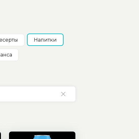
eсерты
Нaпитки
ланса