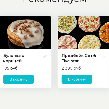
Булочка с
Предбейк Сет🔥
корицей
Five star
195 руб.
2 390 руб.
В корзину
В корзину