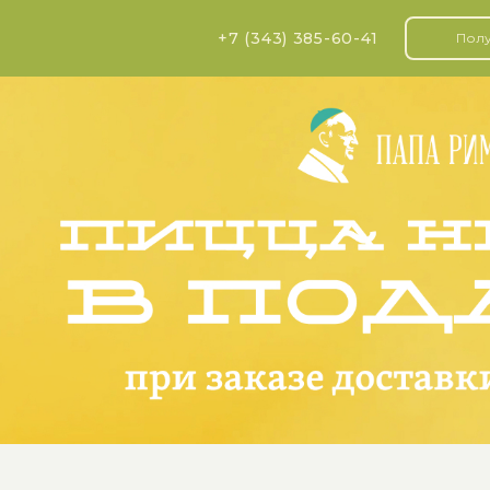
+7 (343)
385-60-41
Полу